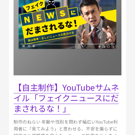
サ
ム
ネ
イ
ル
「フ
ェ
イ
ク
ニ
ュ
ー
【自主制作】YouTubeサムネ
ス
イル「フェイクニュースにだ
に
だ
まされるな！」
ま
さ
制作のねらい 年齢や性別を問わず幅広いYouTube利
れ
用者に「見てみよう」と思わせる、不安を煽らずに
る