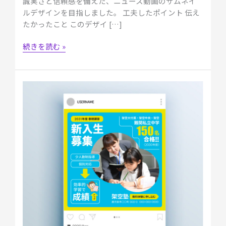
誠実さと信頼感を備えた、ニュース動画のサムネイ
な！」
ルデザインを目指しました。 工夫したポイント 伝え
たかったこと このデザイ […]
続きを読む »
【自
主
制
作】
学
習
塾
の
Instagram
広
告
「2031
年