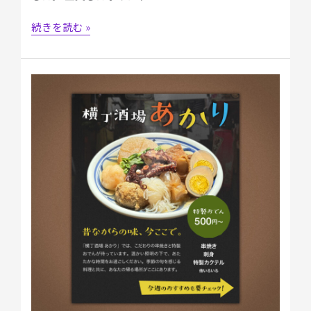
続きを読む »
【自
主
制
作】
Instagram
広
告
「横
丁
酒
場
あ
か
り」