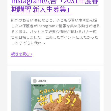
Instagram広告「2031年度春
入
期講習 新入生募集」
生
募
制作のねらい 春になると、子どもの習い事や塾を探
集」
したい保護者がInstagramで情報を集める動きが増え
ると考え、パッと見て必要な情報が伝わるバナー広
告を目指しました。 工夫したポイント 伝えたかった
こと 子どもに代わっ
続きを読む »
【自
主
制
作】
Instagram
広
告