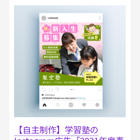
【自
主
制
作】
学
習
塾
の
Instagram
広
告
「2031
年
度
春
期
講
【自主制作】学習塾の
習
新