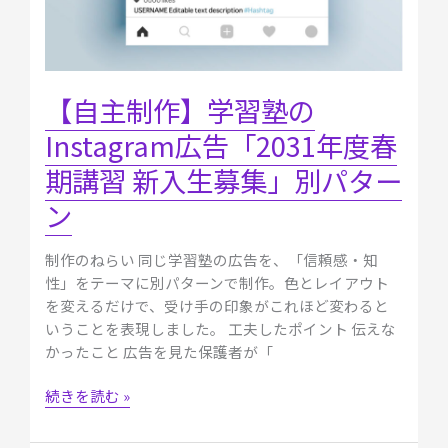
度
春
期
講
【自主制作】学習塾の
習
Instagram広告「2031年度春
新
入
期講習 新入生募集」別パター
生
ン
募
集」
別
制作のねらい 同じ学習塾の広告を、「信頼感・知
パ
性」をテーマに別パターンで制作。色とレイアウト
タ
を変えるだけで、受け手の印象がこれほど変わると
ー
いうことを表現しました。 工夫したポイント 伝えな
ン
かったこと 広告を見た保護者が「
続きを読む »