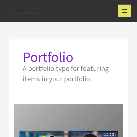
内
容
を
ス
キ
ッ
プ
Portfolio
A portfolio type for featuring
items in your portfolio.
【自
主
制
作】
YouTube