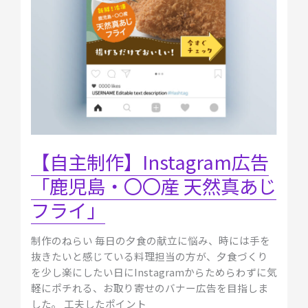
「鹿
児
島・
〇
〇
産
天
然
真
あ
【自主制作】Instagram広告
じ
「鹿児島・〇〇産 天然真あじ
フ
ラ
フライ」
イ」
制作のねらい 毎日の夕食の献立に悩み、時には手を
抜きたいと感じている料理担当の方が、夕食づくり
を少し楽にしたい日にInstagramからためらわずに気
軽にポチれる、お取り寄せのバナー広告を目指しま
した。 工夫したポイント