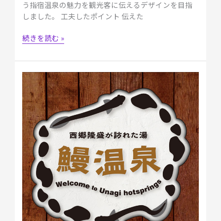
う指宿温泉の魅力を観光客に伝えるデザインを目指
しました。 工夫したポイント 伝えた
続きを読む »
【自
主
制
作】
案
内
板
「西
郷
隆
盛
が
訪