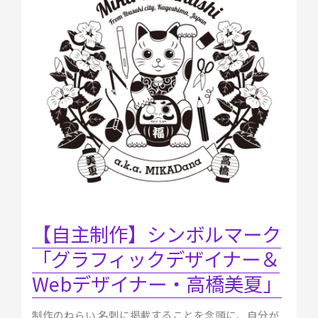
作】
シ
ン
ボ
ル
マ
ー
ク
「グ
ラ
フ
ィ
ッ
ク
【自主制作】シンボルマーク
デ
「グラフィックデザイナー＆
ザ
イ
Webデザイナー・高橋美夏」
ナ
ー
制作のねらい 名刺に掲載することを念頭に、自分が