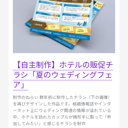
販
促
チ
ラ
シ
「夏
の
ウ
ェ
【自主制作】ホテルの販促チ
デ
ラシ「夏のウェディングフェ
ィ
ン
ア」
グ
フ
制作のねらい 数年前に制作したチラシ（下の画像）
ェ
を再びデザインした作品です。結婚情報誌やインタ
ア」
ーネット上にウェディング関連の情報が溢れている
中、ホテルを訪れたカップルが偶然手に取って「参
加してみたい」と感じるチラシを制作