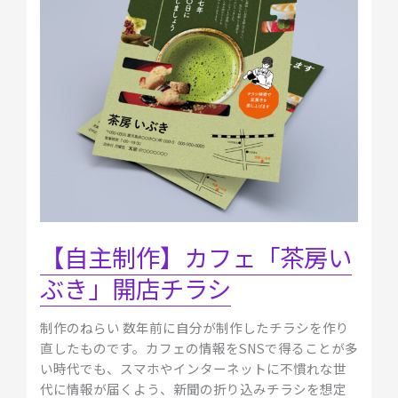
フ
ェ
「茶
房
い
ぶ
き」
開
店
チ
ラ
シ
【自主制作】カフェ「茶房い
ぶき」開店チラシ
制作のねらい 数年前に自分が制作したチラシを作り
直したものです。カフェの情報をSNSで得ることが多
い時代でも、スマホやインターネットに不慣れな世
代に情報が届くよう、新聞の折り込みチラシを想定