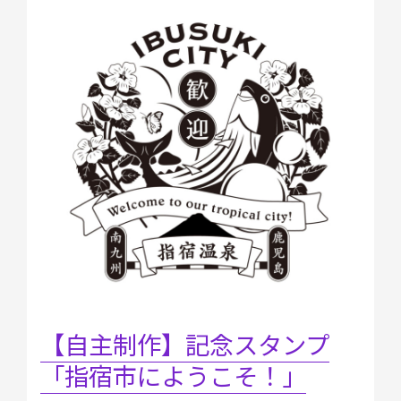
主
制
作】
記
念
ス
タ
ン
プ
「指
宿
市
に
よ
う
こ
【自主制作】記念スタンプ
そ！」
「指宿市にようこそ！」