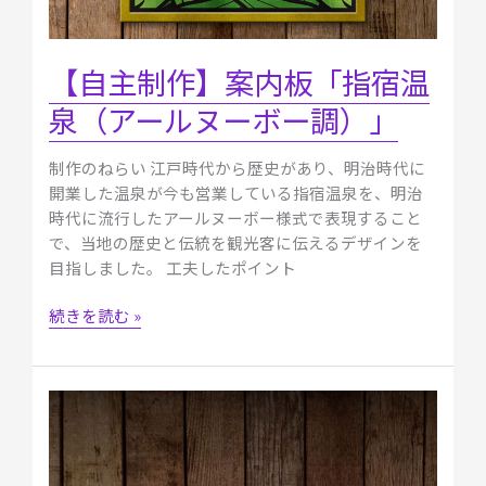
ヌ
ー
ボ
【自主制作】案内板「指宿温
ー
泉（アールヌーボー調）」
調）」
制作のねらい 江戸時代から歴史があり、明治時代に
開業した温泉が今も営業している指宿温泉を、明治
時代に流行したアールヌーボー様式で表現すること
で、当地の歴史と伝統を観光客に伝えるデザインを
目指しました。 工夫したポイント
続きを読む »
【自
主
制
作】