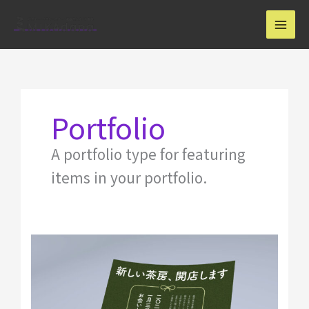
内
容
を
ス
キ
ッ
プ
Portfolio
A portfolio type for featuring
items in your portfolio.
【自
主
制
作】
カ