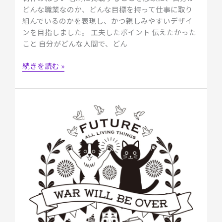
＆
どんな職業なのか、どんな目標を持って仕事に取り
Web
組んでいるのかを表現し、かつ親しみやすいデザイ
デ
ンを目指しました。 工夫したポイント 伝えたかった
ザ
こと 自分がどんな人間で、どん
イ
ナ
続きを読む »
ー・
高
橋
美
コ
夏」
ン
ペ
応
募
デ
ザ
イ
ン
｜
ユ