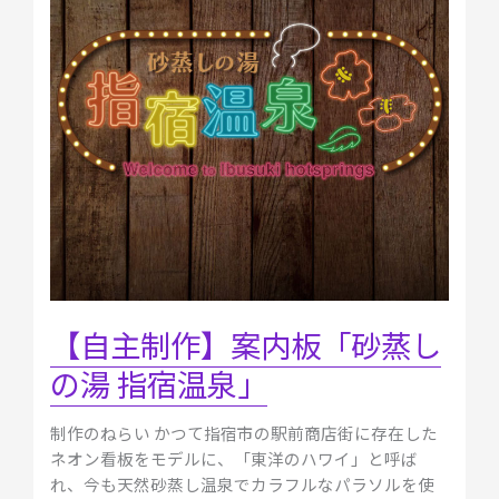
案
内
板
「砂
蒸
し
の
湯
指
宿
温
泉」
【自主制作】案内板「砂蒸し
の湯 指宿温泉」
制作のねらい かつて指宿市の駅前商店街に存在した
ネオン看板をモデルに、「東洋のハワイ」と呼ば
れ、今も天然砂蒸し温泉でカラフルなパラソルを使