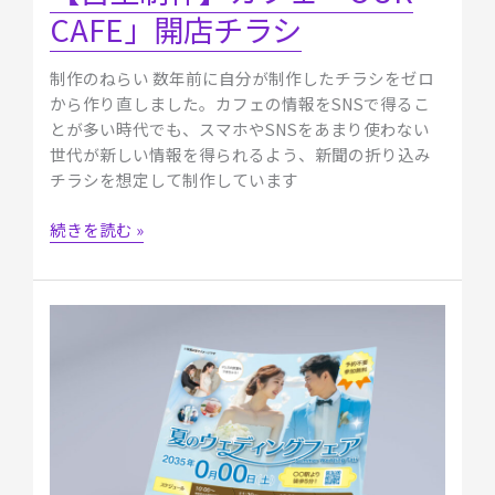
CAFE」開店チラシ
制作のねらい 数年前に自分が制作したチラシをゼロ
から作り直しました。カフェの情報をSNSで得るこ
とが多い時代でも、スマホやSNSをあまり使わない
世代が新しい情報を得られるよう、新聞の折り込み
チラシを想定して制作しています
続きを読む »
【自
主
制
作】
ホ
テ
ル
の