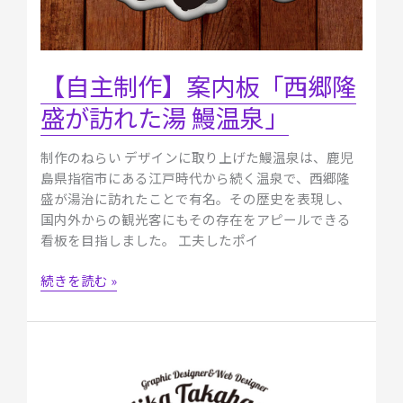
れ
た
湯
鰻
【自主制作】案内板「西郷隆
温
盛が訪れた湯 鰻温泉」
泉」
制作のねらい デザインに取り上げた鰻温泉は、鹿児
島県指宿市にある江戸時代から続く温泉で、西郷隆
盛が湯治に訪れたことで有名。その歴史を表現し、
国内外からの観光客にもその存在をアピールできる
看板を目指しました。 工夫したポイ
続きを読む »
【自
主
制