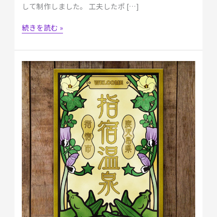
して制作しました。 工夫したポ […]
続きを読む »
【自
主
制
作】
案
内
板
「指
宿
温
泉
（ア
ー
ル