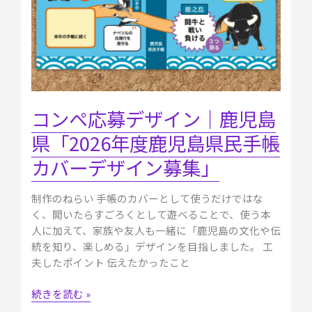
鹿
児
島
県
「2026
年
度
コンペ応募デザイン｜鹿児島
鹿
県「2026年度鹿児島県民手帳
児
島
カバーデザイン募集」
県
民
制作のねらい 手帳のカバーとして使うだけではな
手
く、開いたらすごろくとして遊べることで、使う本
帳
人に加えて、家族や友人も一緒に「鹿児島の文化や伝
カ
統を知り、楽しめる」デザインを目指しました。 工
バ
夫したポイント 伝えたかったこと
ー
デ
続きを読む »
ザ