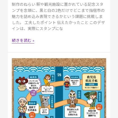
制作のねらい 駅や観光施設に置かれている記念スタ
ンプを念頭に、黒と白の2色だけでどこまで指宿市の
魅力を詰め込み表現できるかという課題に挑戦しま
した。 工夫したポイント 伝えたかったこと このデザ
インは、実際にスタンプにな
続きを読む »
コ
ン
ペ
応
募
デ
ザ
イ
ン
｜