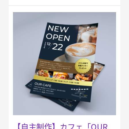
イ
ン
募
【自
集」
主
制
作】
カ
フ
ェ
「OUR
CAFE」
開
店
チ
ラ
シ
【自主制作】カフェ「OUR